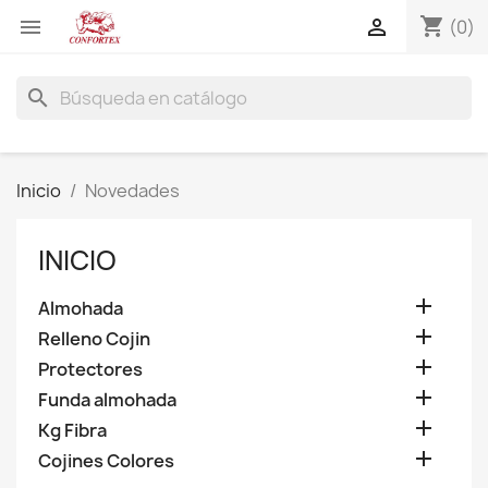
shopping_cart


(0)
search
Inicio
Novedades
INICIO

Almohada

Relleno Cojin

Protectores

Funda almohada

Kg Fibra

Cojines Colores