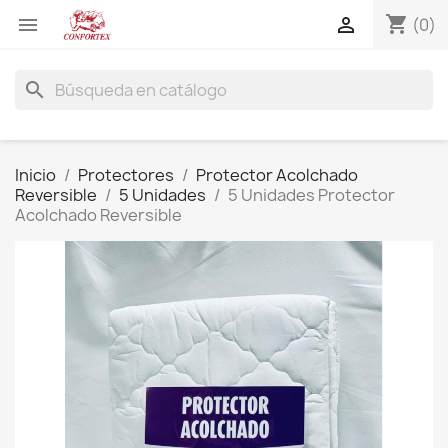
shopping_cart


(0)
search
Inicio
Protectores
Protector Acolchado
Reversible
5 Unidades
5 Unidades Protector
Acolchado Reversible